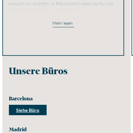
wonach wir suchten. In Rekordzeit haben sie für uns
eine schöne Wohnung gefunden. Ihre
Professionalität, ihr Kundenservice und ihre Liebe
zum Detail zeichnen sie aus. Ausgezeichnete Arbeit!
Mehr lesen
Unsere Büros
Barcelona
Siehe Büro
Madrid