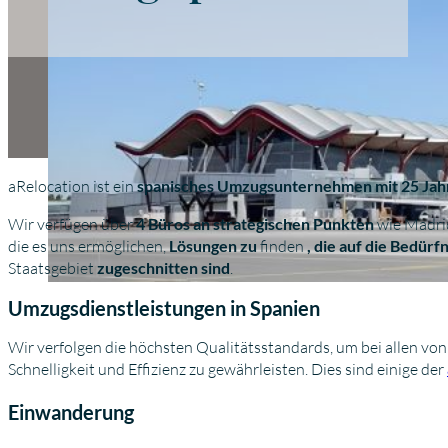
aRelocation ist ein
spanisches Umzugsunternehmen mit 25 Jah
Wir verfügen über
4 Büros an strategischen Punkten
wie Madrid
die es uns ermöglichen,
Lösungen zu
finden
, die auf die Bedür
Staatsgebiet
zugeschnitten sind
.
Umzugsdienstleistungen in Spanien
Wir verfolgen die höchsten Qualitätsstandards, um bei allen vo
Schnelligkeit und Effizienz zu gewährleisten. Dies sind einige der
Einwanderung