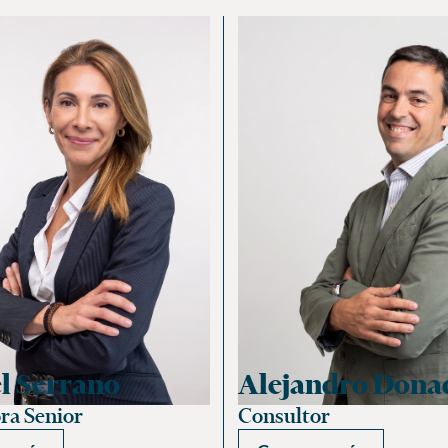
l Serrano
Alejandro Dona
ra Senior
Consultor