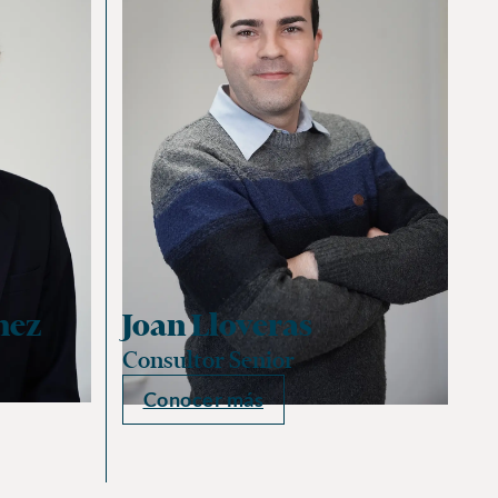
hez
Joan Lloveras
Consultor Senior
Conocer más