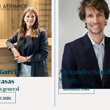
García-
Alexandre Sanc
Manager
casas
Conocer más
a general
r más