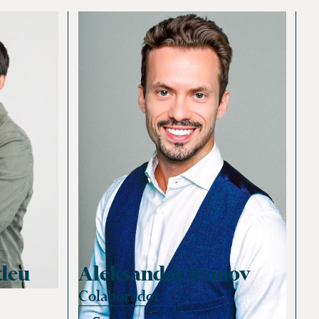
deu
Aleksandar Ivanov
Colaborador