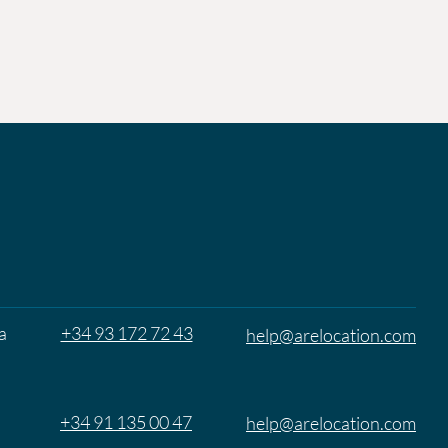
a
+34 93 172 72 43
help@arelocation.com
+34 91 135 00 47
help@arelocation.com