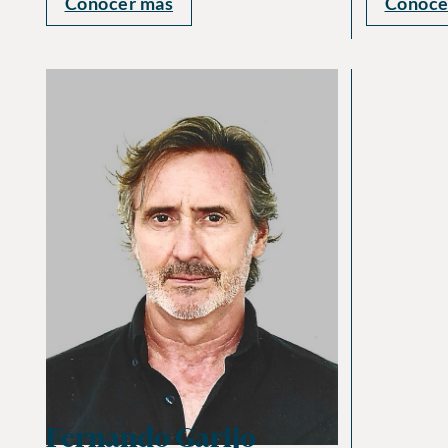
Conocer más
Conoce
Fernando Garijo