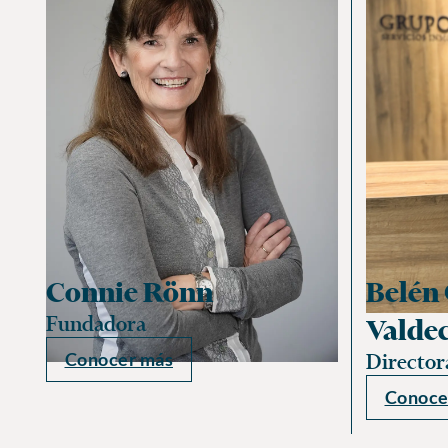
Connie Rönn
Belén 
Fundadora
Valde
Conocer más
Director
Conoce