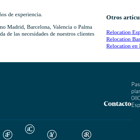
ños de experiencia.
Otros artícu
omo Madrid, Barcelona, Valencia o Palma
Relocation Es
da de las necesidades de nuestros clientes
Relocation Ba
Relocation en
Pas
pla
080
Contacto
Es