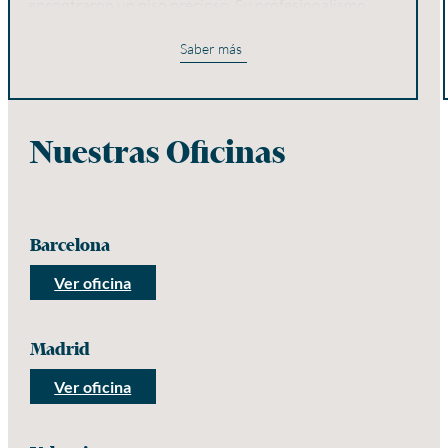
encontraron un piso precioso. Su profesionalismo,
atención al cliente y atención a los detalles los
distinguen. ¡Excelente trabajo!
Saber más
Nuestras Oficinas
Barcelona
Ver oficina
Madrid
Ver oficina