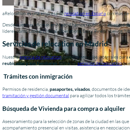
aRelocation es una empresa de
relocation en España
con más de 
Desde nuestras oficinas en Madrid hemos reubicado a cientos de
líderes como Global Clinical Operations, Sony, Pirelli, Vueling, No
Servicios de relocation en Madrid
Nuestra
agencia de relocation
gestiona servicios integrales para
reubicadas y sus familiares
. Entre los
servicios de relocation
que
Trámites con inmigración
Permisos de residencia,
pasaportes, visados
, documentos de ide
tramitación y gestión documental
para agilizar todos los trámites
Búsqueda de Vivienda para compra o alquiler
Asesoramiento para la selección de zonas de la ciudad en las que
acompañamiento presencial en visitas, asistencia en negociacion