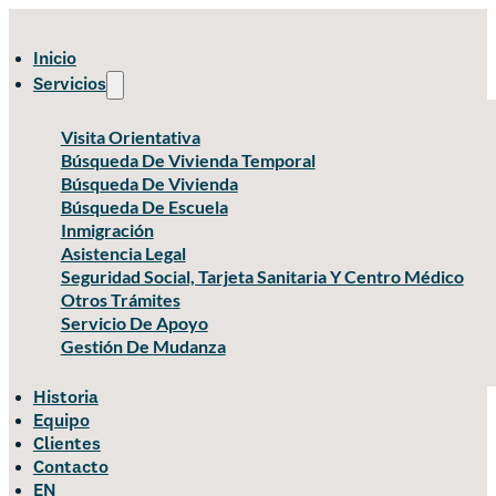
Inicio
Servicios
Visita Orientativa
Búsqueda De Vivienda Temporal
Búsqueda De Vivienda
Búsqueda De Escuela
Inmigración
Asistencia Legal
Seguridad Social, Tarjeta Sanitaria Y Centro Médico
Otros Trámites
Servicio De Apoyo
Gestión De Mudanza
Historia
Equipo
Clientes
Contacto
EN